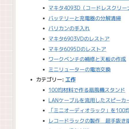
マキタ4093D（コードレスクリ
バッテリーと充電器の分解清掃
バリカンの手入れ
マキタ6903VDのレストア
マキタ6095Dのレストア
ワークベンチの補修と天板の作成
ミニリューターの電池交換
カテゴリー:
工作
100均材料で作る扇風機スタンド
LANケーブルを流用したスピーカ
「ミニオーディオラック」を100
レコードラックの製作 超手抜き