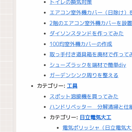
トイレの換気対策
エアコン室外機カバー（日除け）
2階のエアコン室外機カバーを設
ダイソンスタンドを作ってみた
100均室外機カバーの作成
取っ手付き道具箱を廃材で作って
シューズラックを端材で簡単diy
ガーデンシンク周りを整える
カテゴリー:
工具
スポット溶接機を買ってみた
ハンドリベッター 分解清掃と仕
カテゴリー:
日立電気大工
電気ポリッシャ（日立電気大