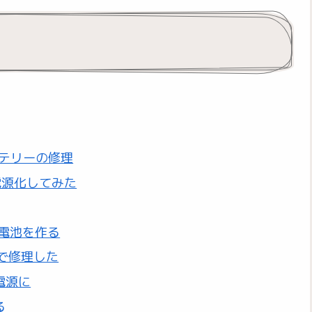
ッテリーの修理
電源化してみた
の組電池を作る
で修理した
電源に
る