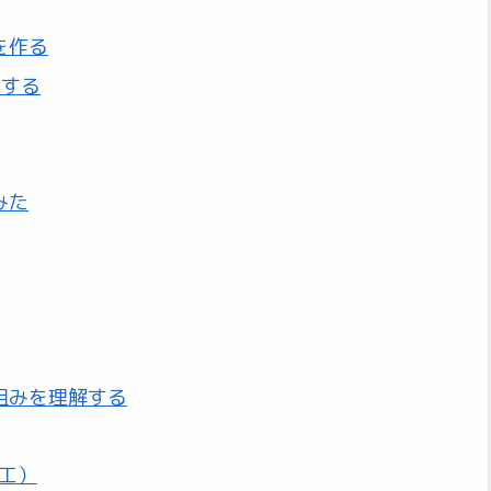
を作る
置する
みた
組みを理解する
工）