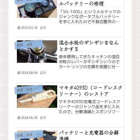
ルバッテリーの修理
「SG-1000」というメルテックの
ジャンクなポータブルバッテリー
を手に入れたので不具合箇所の確
認と修理をしてみました。
2025.02.16
0
混合水栓のギシギシをなん
理・改造・メンテナンス
修
とかする
長年使用してきたキッチンの混合
水栓のレバーがギシギシいうので
カートリッジの交換を前提に分解
清掃してみました。
2024.08.04
0
マキタ4093D（コードレスク
理・改造・メンテナンス
修
リーナー）のレストア
マキタ4093D充電式コードレスク
リーナーのジャンク品を手に入れ
たので、分解清掃とスポンジフィ
ルターの作成をしてみました。
2024.06.30
0
バッテリーと充電器の分解
理・改造・メンテナンス
修
清掃