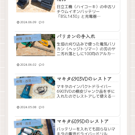
日立工機（ハイコーキ）の中古リ
チウムイオンバッテリー
「BSL1430」と充電器
「UC18YSL2」を購入したので分
2024.06.09
0
解清掃してみました。
バリカンの手入れ
理・改造・メンテナンス
修
生垣の刈り込みで使った電気バリ
カン（ヘッジトリマー）の刃のヤ
ニ汚れ落としに100均のアルカリ
電解水を使ってみました。
2024.06.02
0
マキタ6903VDのレストア
理・改造・メンテナンス
修
マキタのインパクトドライバー
6903VDの格安ジャンク品を手に
入れたのでレストアして使えるよ
うにしました。
2024.05.08
0
マキタ6095Dのレストア
理・改造・メンテナンス
修
バッテリーを入れても回らないマ
キタの電池ドライバードリル