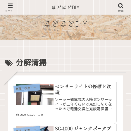
できそうな事は自分でやってみる
ほどほどDIY
メニュー
検索
ほどほどDIY
分解清掃
センサーライトの修理と改
理・改造・メンテナンス
修
造
ソーラー発電式の人感センサーラ
イトが二年くらいで点灯しなくな
ったので電池交換と充放電保護基
板を追加する改造をしてみました
2025.03.20
0
SG-1000 ジャンクポータブ
理・改造・メンテナンス
修