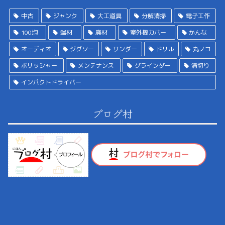
中古
ジャンク
大工道具
分解清掃
電子工作
100均
端材
廃材
室外機カバー
かんな
オーディオ
ジグソー
サンダー
ドリル
丸ノコ
ポリッシャー
メンテナンス
グラインダー
溝切り
インパクトドライバー
ブログ村