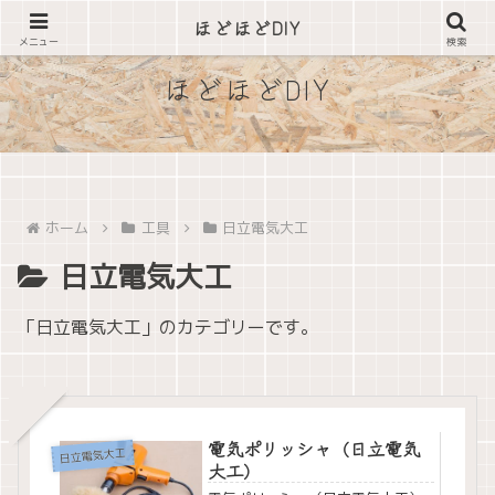
できそうな事は自分でやってみる
ほどほどDIY
メニュー
検索
ほどほどDIY
ホーム
工具
日立電気大工
日立電気大工
「日立電気大工」のカテゴリーです。
電気ポリッシャ（日立電気
日立電気大工
大工）