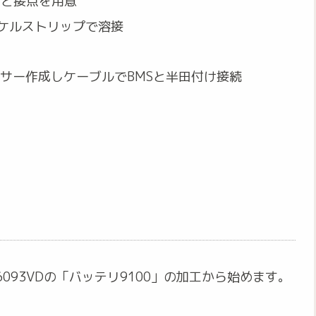
スと接点を用意
ッケルストリップで溶接
ーサー作成しケーブルでBMSと半田付け接続
93VDの「バッテリ9100」の加工から始めます。