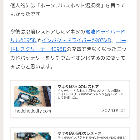
個人的には「ポータブルスポット溶接機」を買って
よかったです。
今後は以前レストアしたマキタの
電池ドライバード
リル6095D
や
インパクトドライバー6903VD
、
コー
ドレスクリーナー4093D
の充電できなくなったニッ
カドバッテリーをリチウムイオン化するのに使って
みようと思います。
マキタ6095Dのレストア
バッテリーを入れても回らないマキタの電池ド
ライバードリル6095Dのジャンク品をレストア
してみました。
2024.05.01
hodohododiy.com
マキタ6903VDのレストア
マキタのインパクトドライバー6903VDの格安ジ