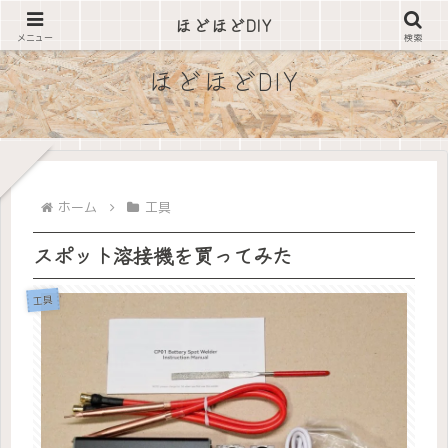
できそうな事は自分でやってみる
ほどほどDIY
メニュー
検索
ほどほどDIY
ホーム
工具
スポット溶接機を買ってみた
工具