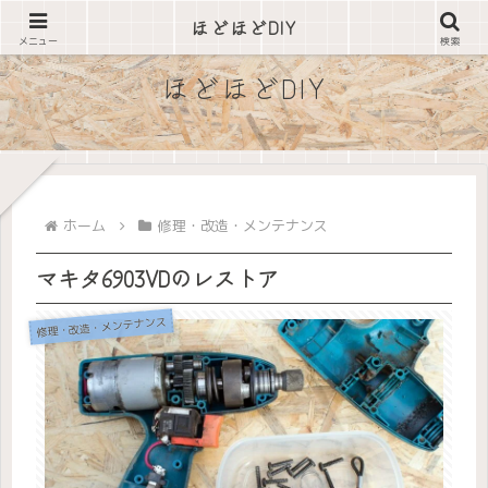
できそうな事は自分でやってみる
ほどほどDIY
メニュー
検索
ほどほどDIY
ホーム
修理・改造・メンテナンス
マキタ6903VDのレストア
修理・改造・メンテナンス