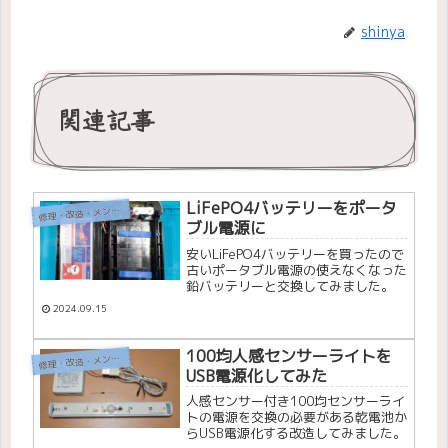
shinya
関連記事
LiFePO4バッテリーをポータ
理・改造・メンテナンス
修
ブル電源に
安いLiFePO4バッテリーを買ったので
古いポータブル電源の使えなくなった
鉛バッテリーと交換してみました。
2024.09.15
100均人感センサーライトを
理・改造・メンテナンス
修
USB電源化してみた
人感センサー付き100均センサーライ
トの電源を交換の必要がある乾電池か
らUSB電源化する改造してみました。