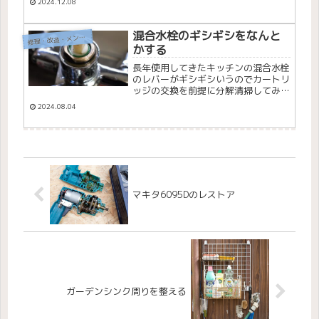
2024.12.08
混合水栓のギシギシをなんと
理・改造・メンテナンス
修
かする
長年使用してきたキッチンの混合水栓
のレバーがギシギシいうのでカートリ
ッジの交換を前提に分解清掃してみま
した。
2024.08.04
マキタ6095Dのレストア
ガーデンシンク周りを整える