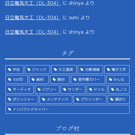
日立電気大工（DL-304）
に
shinya
より
日立電気大工（DL-304）
に
sumi
より
日立電気大工（DL-304）
に
shinya
より
タグ
中古
ジャンク
大工道具
分解清掃
電子工作
100均
端材
廃材
室外機カバー
かんな
オーディオ
ジグソー
サンダー
ドリル
丸ノコ
ポリッシャー
メンテナンス
グラインダー
溝切り
インパクトドライバー
ブログ村