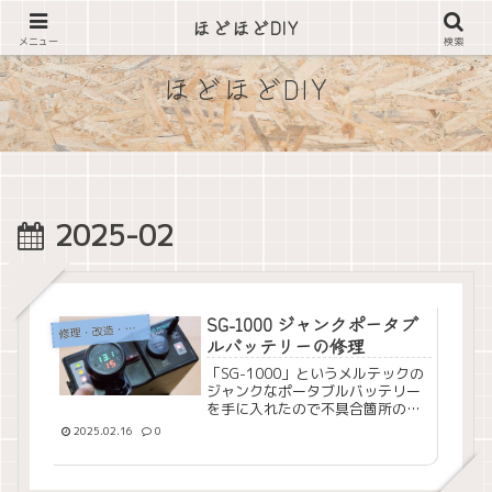
できそうな事は自分でやってみる
ほどほどDIY
メニュー
検索
ほどほどDIY
2025-02
SG-1000 ジャンクポータブ
理・改造・メンテナンス
修
ルバッテリーの修理
「SG-1000」というメルテックの
ジャンクなポータブルバッテリー
を手に入れたので不具合箇所の確
認と修理をしてみました。
2025.02.16
0